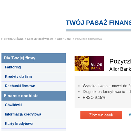
TWÓJ PASAŻ FINA
Strona Główna
Kredyty gotówkowe
Alior Bank
Pozyczka gotowkowa
Dla Twojej firmy
Pożycz
Faktoring
Alior Bank
Kredyty dla firm
Wysoka kwota – nawet do 2
Rachunki firmowe
Długi okres kredytowania - d
Finanse osobiste
RRSO 9,15%
Chwilówki
Informacja kredytowa
Złóż wniosek
W
Karty kredytowe