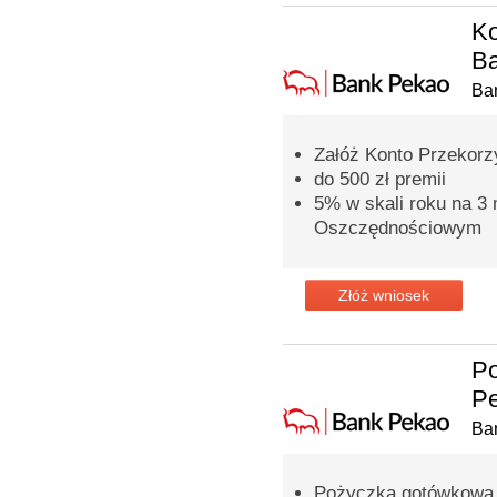
Ko
B
Ba
Załóż Konto Przekorzy
do 500 zł premii
5% w skali roku na 3
Oszczędnościowym
Złóż wniosek
P
Pe
Ba
Pożyczka gotówkowa n