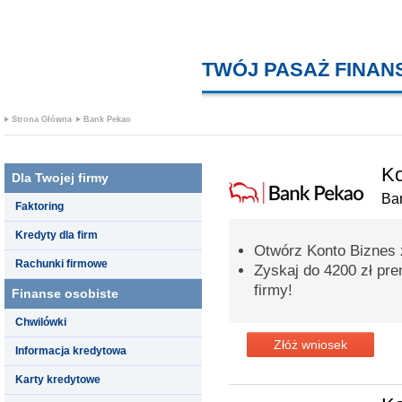
TWÓJ PASAŻ FINA
Strona Główna
Bank Pekao
Ko
Dla Twojej firmy
Ba
Faktoring
Kredyty dla firm
Otwórz Konto Biznes
Rachunki firmowe
Zyskaj do 4200 zł pre
firmy!
Finanse osobiste
Chwilówki
Złóż wniosek
Informacja kredytowa
Karty kredytowe