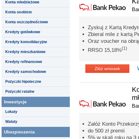
Ka
Konta młodzieżowe
Ba
Konta osobiste
Konta oszczędnościowe
Zyskuj z Kartą Kredy
Kredyty gotówkowe
Zbieral mile z kartą P
Oraz voucher na obrąc
Kredyty konsolidacyjne
(1)
RRSO 15,18%
Kredyty mieszkaniowe
Kredyty refinansowe
Złóż wniosek
Kredyty samochodowe
Pożyczki hipoteczne
Ko
Pożyczki ratalne
m
Inwestycje
Ba
Lokaty
Waluty
Załóż Konto Przekorzy
do 500 zł premii
Ubezpieczenia
5% w skali roku na 3