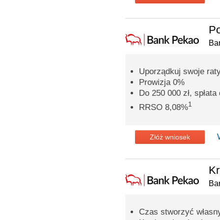
Po
Ba
Uporządkuj swoje rat
Prowizja 0%
Do 250 000 zł, spłata 
1
RRSO 8,08%
Złóż wniosek
Kr
Ba
Czas stworzyć własn