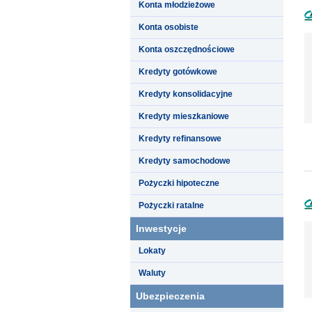
Konta młodzieżowe
Konta osobiste
Konta oszczędnościowe
Kredyty gotówkowe
Kredyty konsolidacyjne
Kredyty mieszkaniowe
Kredyty refinansowe
Kredyty samochodowe
Pożyczki hipoteczne
Pożyczki ratalne
Inwestycje
Lokaty
Waluty
Ubezpieczenia