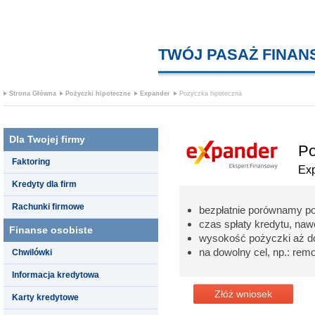
TWÓJ PASAŻ FINA
Strona Główna
Pożyczki hipoteczne
Expander
Pozyczka hipoteczna
Dla Twojej firmy
Po
Faktoring
Ex
Kredyty dla firm
Rachunki firmowe
bezpłatnie porównamy p
czas spłaty kredytu, nawe
Finanse osobiste
wysokość pożyczki aż d
na dowolny cel, np.: re
Chwilówki
Informacja kredytowa
Złóż wniosek
Karty kredytowe