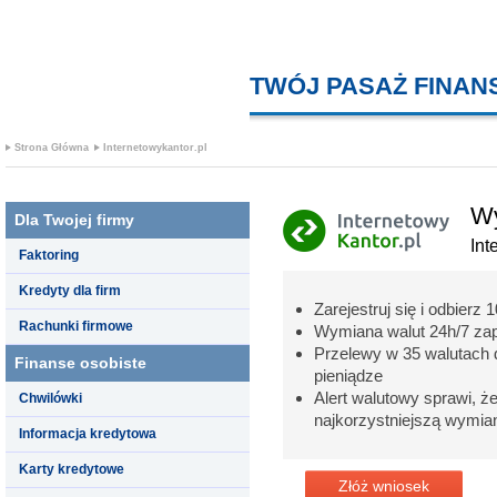
TWÓJ PASAŻ FINA
Strona Główna
Internetowykantor.pl
Wy
Dla Twojej firmy
Int
Faktoring
Kredyty dla firm
Zarejestruj się i odbierz
Rachunki firmowe
Wymiana walut 24h/7 zap
Przelewy w 35 walutach 
Finanse osobiste
pieniądze
Alert walutowy sprawi, że
Chwilówki
najkorzystniejszą wymia
Informacja kredytowa
Karty kredytowe
Złóż wniosek