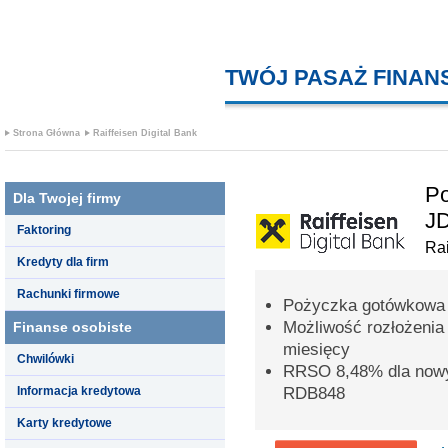
TWÓJ PASAŻ FINA
Strona Główna
Raiffeisen Digital Bank
Po
Dla Twojej firmy
J
Faktoring
Rai
Kredyty dla firm
Rachunki firmowe
Pożyczka gotówkowa 
Możliwość rozłożenia
Finanse osobiste
miesięcy
Chwilówki
RRSO 8,48% dla nowy
Informacja kredytowa
RDB848
Karty kredytowe