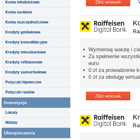
Złóż wniosek
Konta młodzieżowe
Konta osobiste
K
Konta oszczędnościowe
Rai
Kredyty gotówkowe
Kredyty konsolidacyjne
Wymieniaj walutę i ci
Kredyty mieszkaniowe
Za spełnienie wszyst
Kredyty refinansowe
euro
0 zł za prowadzenie k
Kredyty samochodowe
0 zł za obsługę wirtua
Pożyczki hipoteczne
Pożyczki ratalne
Złóż wniosek
Inwestycje
Lokaty
Kr
Waluty
Rai
Ubezpieczenia