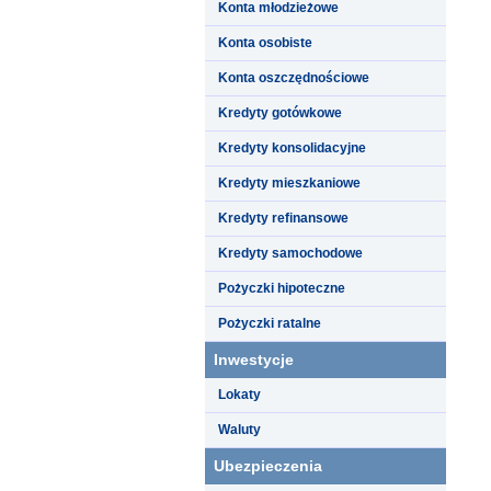
Konta młodzieżowe
Konta osobiste
Konta oszczędnościowe
Kredyty gotówkowe
Kredyty konsolidacyjne
Kredyty mieszkaniowe
Kredyty refinansowe
Kredyty samochodowe
Pożyczki hipoteczne
Pożyczki ratalne
Inwestycje
Lokaty
Waluty
Ubezpieczenia