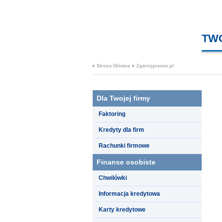
TW
Strona Główna
Zgarnijpremie.pl
Dla Twojej firmy
Faktoring
Kredyty dla firm
Rachunki firmowe
Finanse osobiste
Chwilówki
Informacja kredytowa
Karty kredytowe