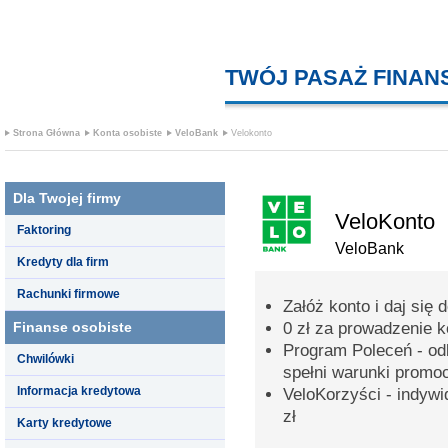
TWÓJ PASAŻ FINA
Strona Główna
Konta osobiste
VeloBank
Velokonto
Dla Twojej firmy
VeloKonto
Faktoring
VeloBank
Kredyty dla firm
Rachunki firmowe
Załóż konto i daj się 
Finanse osobiste
0 zł za prowadzenie 
Program Poleceń - odb
Chwilówki
spełni warunki promoc
Informacja kredytowa
VeloKorzyści - indyw
zł
Karty kredytowe