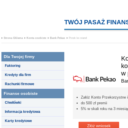
TWÓJ PASAŻ FINA
Strona Główna
Konta osobiste
Bank Pekao
Przek ko stand
Dla Twojej firmy
Ko
ko
Faktoring
w 
Kredyty dla firm
Ba
Rachunki firmowe
Finanse osobiste
Załóż Konto Przekorzystne i
Chwilówki
do 500 zł premii
5% w skali roku na 3 mies
Informacja kredytowa
Karty kredytowe
Złóż wniosek