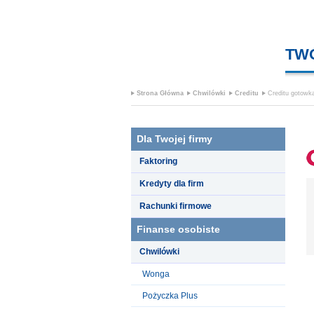
TW
Strona Główna
Chwilówki
Creditu
Creditu gotowk
Dla Twojej firmy
Faktoring
Kredyty dla firm
Rachunki firmowe
Finanse osobiste
Chwilówki
Wonga
Pożyczka Plus