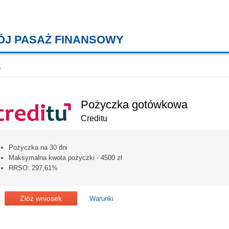
ÓJ PASAŻ FINANSOWY
KREDYTY MIESZKANIOWE, KONT
a
Pożyczka gotówkowa
Creditu
Pożyczka na 30 dni
Maksymalna kwota pożyczki - 4500 zł
RRSO: 297,61%
Złóż wniosek
Warunki