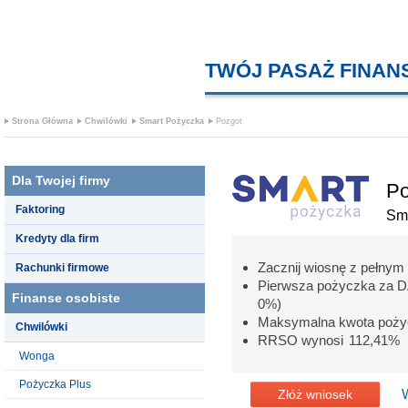
TWÓJ PASAŻ FINA
Strona Główna
Chwilówki
Smart Pożyczka
Pozgot
Dla Twojej firmy
Po
Faktoring
Sm
Kredyty dla firm
Zacznij wiosnę z pełnym
Rachunki firmowe
Pierwsza pożyczka za 
Finanse osobiste
0%)
Maksymalna kwota pożyc
Chwilówki
RRSO wynosi 112,41%
Wonga
Pożyczka Plus
Złóż wniosek