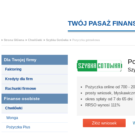
TWÓJ PASAŻ FINA
Strona Główna
Chwilówki
Szybka Gotówka
Pozyczka gotowkowa
Dla Twojej firmy
Po
Faktoring
Sz
Kredyty dla firm
Pożyczka online od 700 - 20
Rachunki firmowe
prosty wniosek, błyskawicz
Finanse osobiste
okres spłaty od 7 do 65 dni
RRSO wynosi 111%
Chwilówki
Wonga
Złóż wniosek
W
Pożyczka Plus